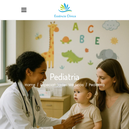
Pediatria
Home
/
Especialidades Médicas
/
Pediatria