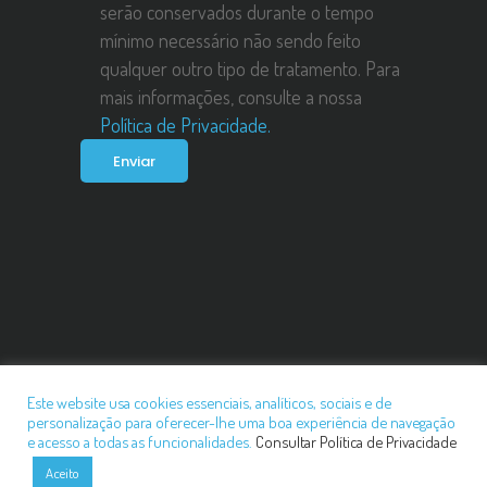
serão conservados durante o tempo
mínimo necessário não sendo feito
qualquer outro tipo de tratamento. Para
mais informações, consulte a nossa
Política de Privacidade.
Politica De Privacidade
Este website usa cookies essenciais, analíticos, sociais e de
personalização para oferecer-lhe uma boa experiência de navegação
©2021 Essência Clínica. Todos os direitos reservados
e acesso a todas as funcionalidades.
Consultar Política de Privacidade
Aceito