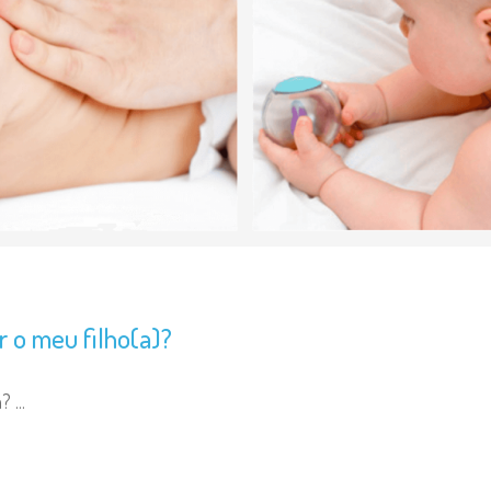
r o meu filho(a)?
a?