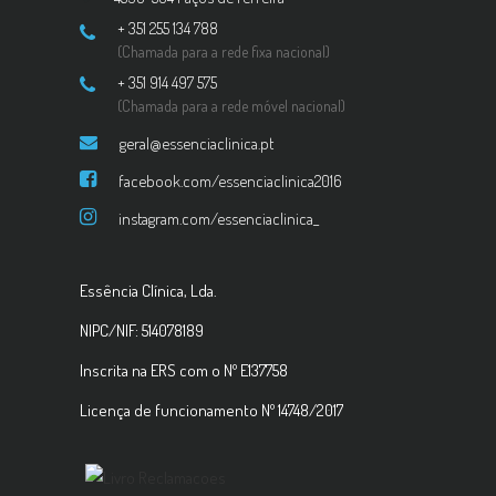
+ 351 255 134 788
(Chamada para a rede fixa nacional)
+ 351 914 497 575
(Chamada para a rede móvel nacional)
geral@essenciaclinica.pt
facebook.com/essenciaclinica2016
instagram.com/essenciaclinica_
Essência Clínica, Lda.
NIPC/NIF: 514078189
Inscrita na ERS com o Nº E137758
Licença de funcionamento Nº 14748/2017