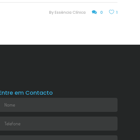
By
Essência Clínica
0
1
Entre em Contacto