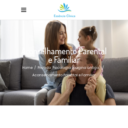
Aconselhamento Parental
e Familiar
Home
/
Privado: Psicologia (pagina antiga)
/
Aconselhamento Parental e Familiar