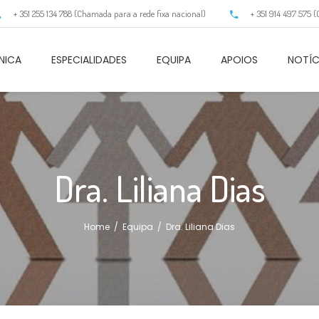
+ 351 255 134 788 (Chamada para a rede fixa nacional)
+ 351 914 497 575 
NICA
ESPECIALIDADES
EQUIPA
APOIOS
NOTÍC
Dra. Liliana Dias
Home
/
Equipa
/
Dra. Liliana Dias