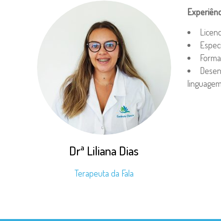
Experiênc
Licenc
Especi
Forma
Desenv
linguagem,
Drª Liliana Dias
Terapeuta da Fala