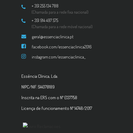
+ 351 255 134 788
(Chamada para a rede fixa nacional)
+ 351 914 497 575
(Chamada para a rede móvel nacional)
geral@essenciaclinica.pt
facebook.com/essenciaclinica2016
instagram.com/essenciaclinica_
Essência Clínica, Lda.
NIPC/NIF: 514078189
Inscrita na ERS com o Nº E137758
Licença de funcionamento Nº 14748/2017