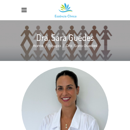
Dra. Sara Guedes
Home
/
Equipa
/
Dra. Sara Guedes