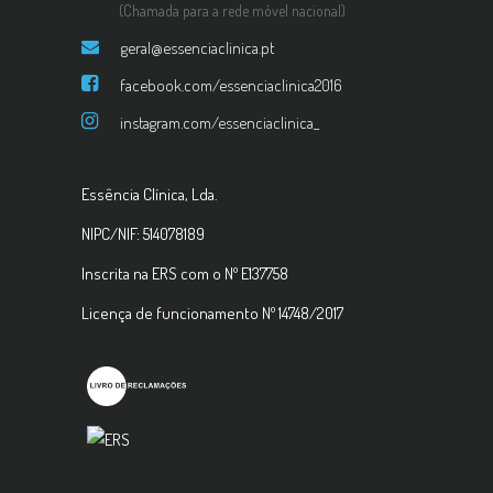
(Chamada para a rede móvel nacional)
geral@essenciaclinica.pt
facebook.com/essenciaclinica2016
instagram.com/essenciaclinica_
Essência Clínica, Lda.
NIPC/NIF: 514078189
Inscrita na ERS com o Nº E137758
Licença de funcionamento Nº 14748/2017