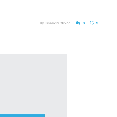
By
Essência Clínica
0
9